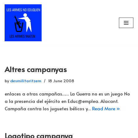
Skip
to
content
Altres campanyas
by
desmilitaritzem
18 June 2008
enlaces a otras campañas…… La Guerra no es un juego No
a la presencia del ejército en Educ@emplea. Alacant.
Campaña contra los juguetes bélicos y…
Read More »
Logotipo campanya