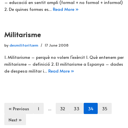
– educació en sentit ampli (formal + no formal + informal)
2. De quines formes es…
Read More »
Militarisme
by
desmilitaritzem
17 June 2008
1. Militarisme – perquè no volem l’exèrcit 1. Què entenem per
militarisme – definició 2. El militarisme a Espanya – dades
de despesa militar i…
Read More »
« Previous
1
…
32
33
34
35
Next »