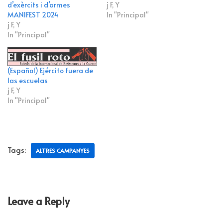
d’exèrcits i d’armes
j F, Y
MANIFEST 2024
In "Principal"
j F, Y
In "Principal"
(Español) Ejército fuera de
las escuelas
j F, Y
In "Principal"
Tags:
ALTRES CAMPANYES
Leave a Reply