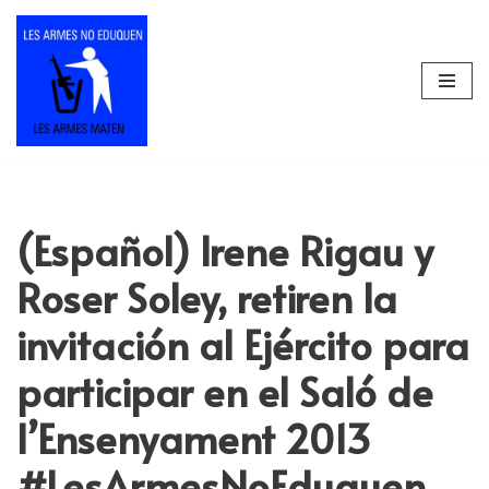
Skip
to
content
(Español) Irene Rigau y
Roser Soley, retiren la
invitación al Ejército para
participar en el Saló de
l’Ensenyament 2013
#LesArmesNoEduquen