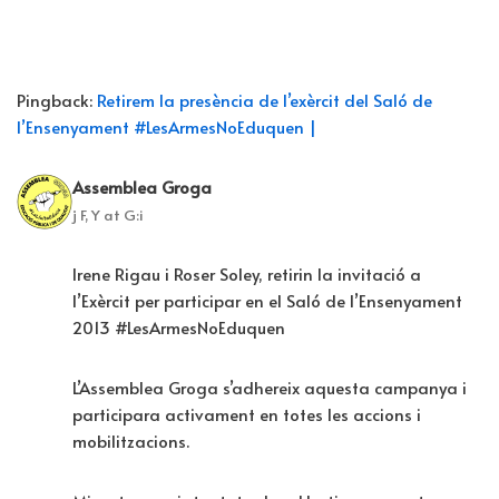
Pingback:
Retirem la presència de l’exèrcit del Saló de
l’Ensenyament #LesArmesNoEduquen |
Assemblea Groga
j F, Y at G:i
Irene Rigau i Roser Soley, retirin la invitació a
l’Exèrcit per participar en el Saló de l’Ensenyament
2013 #LesArmesNoEduquen
L’Assemblea Groga s’adhereix aquesta campanya i
participara activament en totes les accions i
mobilitzacions.