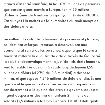
manca d’atenció sanitària; hi ha 1.020 milions de persones
que passen gana; només a Europa, tenim 23 milions
d’aturats (més de 4 milions a Espanya i més de 600.000 a
Catalunya) i la meitat de la humanitat viu amb menys de
dos dòlars al dia.
Per millorar la vida de la humanitat i preservar el planeta,
cal destinar esforços i recursos a desenvolupar una
economia al servei de les persones, aquella que té com a
finalitat millorar la qualitat de vida a través de l’educació,
la salut, el desenvolupament, la justícia i els drets humans.
Però la realitat és que al món cada any dediquem 1,55
bilions de dòlars (el 2,7% del PIB mundial) a despesa
militar, el que suposa 4.246 milions de dòlars al dia. És més
que possible que aquestes xifres siguin molt superiors si
considerem tot allò que no declaren els governs. Aquesta
ingent despesa es destina a mantenir 21 milions de
soldats (2,5 milions a la Unió Europea, 130.000 dels quals