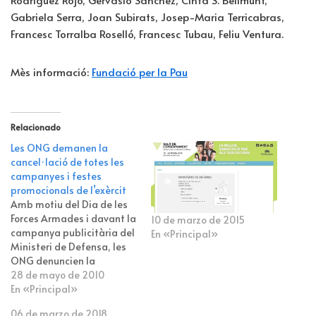
Gabriela Serra, Joan Subirats, Josep-Maria Terricabras,
Francesc Torralba Roselló, Francesc Tubau, Feliu Ventura.
Mès informació:
Fundació per la Pau
Relacionado
Les ONG demanen la
cancel·lació de totes les
campanyes i festes
promocionals de l’exèrcit
Amb motiu del Dia de les
Forces Armades i davant la
10 de marzo de 2015
campanya publicitària del
En «Principal»
Ministeri de Defensa, les
ONG denuncien la
instrumentalització de
28 de mayo de 2010
l’ajuda humanitària per
En «Principal»
part de l’exèrcit, i demanen
06 de marzo de 2018