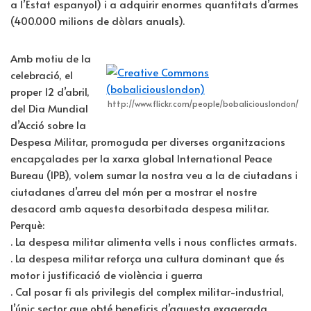
a l’Estat espanyol) i a adquirir enormes quantitats d’armes
(400.000 milions de dòlars anuals).
Amb motiu de la
celebració, el
proper 12 d’abril,
http://www.flickr.com/people/bobaliciouslondon/
del Dia Mundial
d’Acció sobre la
Despesa Militar, promoguda per diverses organitzacions
encapçalades per la xarxa global International Peace
Bureau (IPB), volem sumar la nostra veu a la de ciutadans i
ciutadanes d’arreu del món per a mostrar el nostre
desacord amb aquesta desorbitada despesa militar.
Perquè:
. La despesa militar alimenta vells i nous conflictes armats.
. La despesa militar reforça una cultura dominant que és
motor i justificació de violència i guerra
. Cal posar fi als privilegis del complex militar-industrial,
l’únic sector que obté beneficis d’aquesta exagerada