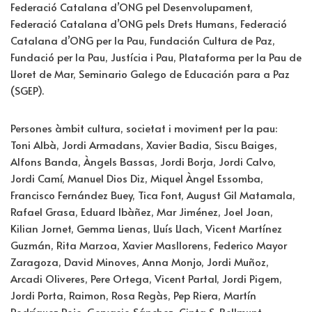
Federació Catalana d’ONG pel Desenvolupament,
Federació Catalana d’ONG pels Drets Humans, Federació
Catalana d’ONG per la Pau, Fundación Cultura de Paz,
Fundació per la Pau, Justícia i Pau, Plataforma per la Pau de
Lloret de Mar, Seminario Galego de Educación para a Paz
(SGEP).
Persones àmbit cultura, societat i moviment per la pau:
Toni Albà, Jordi Armadans, Xavier Badia, Siscu Baiges,
Alfons Banda, Àngels Bassas, Jordi Borja, Jordi Calvo,
Jordi Camí, Manuel Dios Diz, Miquel Àngel Essomba,
Francisco Fernández Buey, Tica Font, August Gil Matamala,
Rafael Grasa, Eduard Ibàñez, Mar Jiménez, Joel Joan,
Kilian Jornet, Gemma Lienas, Lluís Llach, Vicent Martínez
Guzmán, Rita Marzoa, Xavier Masllorens, Federico Mayor
Zaragoza, David Minoves, Anna Monjo, Jordi Muñoz,
Arcadi Oliveres, Pere Ortega, Vicent Partal, Jordi Pigem,
Jordi Porta, Raimon, Rosa Regàs, Pep Riera, Martín
Rodríguez Rojo, Gervasio Sánchez, Cinta S. Bellmunt,