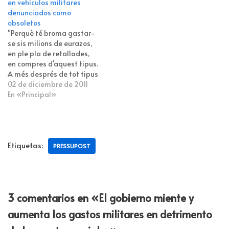
en vehículos militares
denunciados como
obsoletos
"Perquè té broma gastar-
se sis milions de eurazos,
en ple pla de retallades,
en compres d'aquest tipus.
A més després de tot tipus
d'informes que diuen que
02 de diciembre de 2011
es compra armament que
En «Principal»
no es pot pagar i que a
sobre ni tan sols serveix
per res molt del que
s'adquireix a…
Etiquetas:
PRESSUPOST
3 comentarios en «El gobierno miente y
aumenta los gastos militares en detrimento